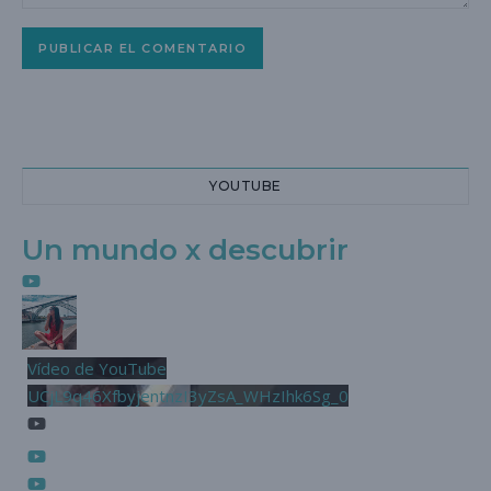
YOUTUBE
Un mundo x descubrir
Vídeo de YouTube
UCjL9q46XfbyjentnzI3yZsA_WHzIhk6Sg_0