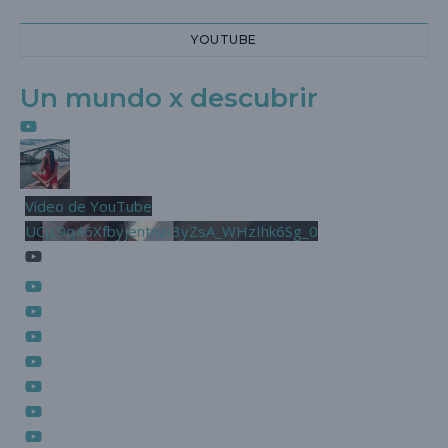
YOUTUBE
Un mundo x descubrir
Vídeo de YouTube
UCjL9q46XfbyjentnzI3yZsA_WHzIhk6Sg_0