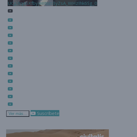
UCjL9q46XfbyjentnzI3yZsA_WHzIhk6Sg_0
Suscríbete
Ver más...