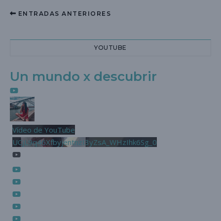
ENTRADAS ANTERIORES
YOUTUBE
Un mundo x descubrir
Vídeo de YouTube
UCjL9q46XfbyjentnzI3yZsA_WHzIhk6Sg_0