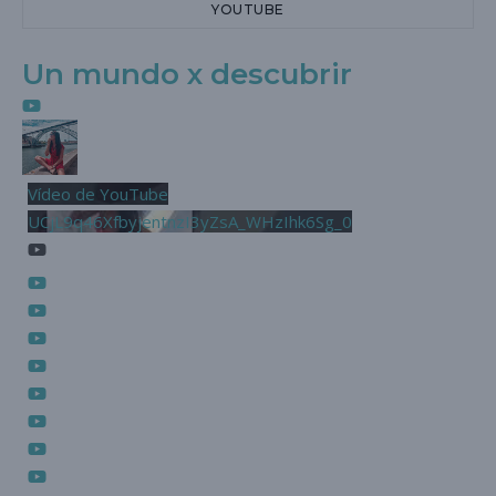
YOUTUBE
Un mundo x descubrir
Vídeo de YouTube
UCjL9q46XfbyjentnzI3yZsA_WHzIhk6Sg_0