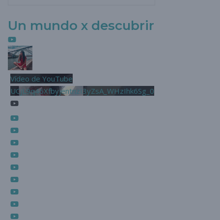
Un mundo x descubrir
Vídeo de YouTube
UCjL9q46XfbyjentnzI3yZsA_WHzIhk6Sg_0