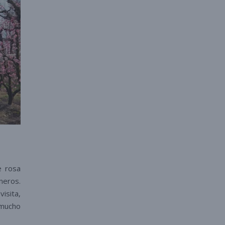
e rosa
neros.
isita,
 mucho