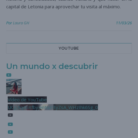
capital de Letonia para aprovechar tu visita al máximo.
Por
Laura GH
11/03/26
YOUTUBE
Un mundo x descubrir
Vídeo de YouTube
UCjL9q46XfbyjentnzI3yZsA_WHzIhk6Sg_0