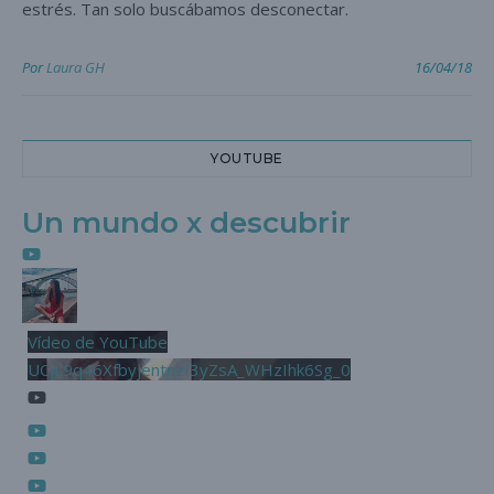
estrés. Tan solo buscábamos desconectar.
Por
Laura GH
16/04/18
YOUTUBE
Un mundo x descubrir
Vídeo de YouTube
UCjL9q46XfbyjentnzI3yZsA_WHzIhk6Sg_0