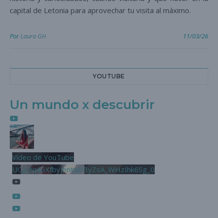
capital de Letonia para aprovechar tu visita al máximo.
Por
Laura GH
11/03/26
YOUTUBE
Un mundo x descubrir
Vídeo de YouTube
UCjL9q46XfbyjentnzI3yZsA_WHzIhk6Sg_0