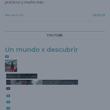
prácticos y mucho más.
Por
Laura GH
28/02/26
YOUTUBE
Un mundo x descubrir
Vídeo de YouTube
UCjL9q46XfbyjentnzI3yZsA_WHzIhk6Sg_0