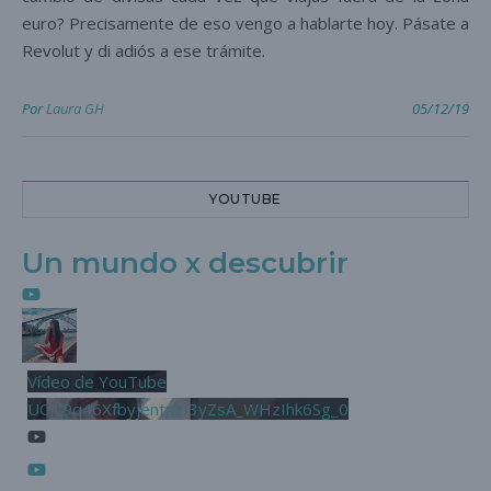
euro? Precisamente de eso vengo a hablarte hoy. Pásate a
Revolut y di adiós a ese trámite.
Por
Laura GH
05/12/19
YOUTUBE
Un mundo x descubrir
Vídeo de YouTube
UCjL9q46XfbyjentnzI3yZsA_WHzIhk6Sg_0