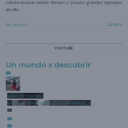
cultura musical siendo Mozart o Strauss grandes ejemplos
de ello.
Por
Laura GH
22/10/18
YOUTUBE
Un mundo x descubrir
Vídeo de YouTube
UCjL9q46XfbyjentnzI3yZsA_WHzIhk6Sg_0