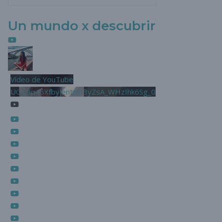
Un mundo x descubrir
Vídeo de YouTube
UCjL9q46XfbyjentnzI3yZsA_WHzIhk6Sg_0