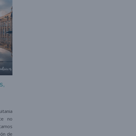
S,
itania
te no
ntamos
ión de