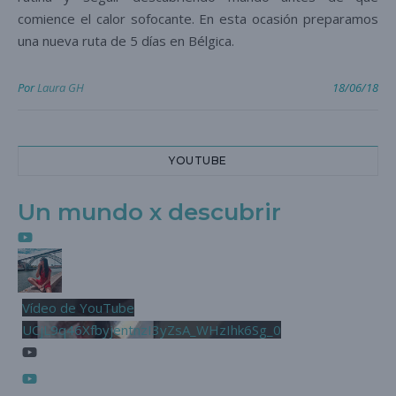
comience el calor sofocante. En esta ocasión preparamos
una nueva ruta de 5 días en Bélgica.
Por
Laura GH
18/06/18
YOUTUBE
Un mundo x descubrir
Vídeo de YouTube
UCjL9q46XfbyjentnzI3yZsA_WHzIhk6Sg_0