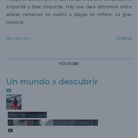
Empordà y Baix Empordà. Hay una clara diferencia entre
ambas comarcas en cuanto a playas se refiere. La gran
mayoría…
Por
Laura GH
15/06/20
YOUTUBE
Un mundo x descubrir
Vídeo de YouTube
UCjL9q46XfbyjentnzI3yZsA_WHzIhk6Sg_0