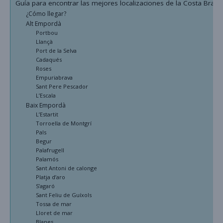
Guía para encontrar las mejores localizaciones de la Costa Brava
¿Cómo llegar?
Alt Empordà
Portbou
Llançà
Port de la Selva
Cadaqués
Roses
Empuriabrava
Sant Pere Pescador
L’Escala
Baix Empordà
L’Estartit
Torroella de Montgrí
Pals
Begur
Palafrugell
Palamós
Sant Antoni de calonge
Platja d’aro
S’agaró
Sant Feliu de Guíxols
Tossa de mar
Lloret de mar
Blanes