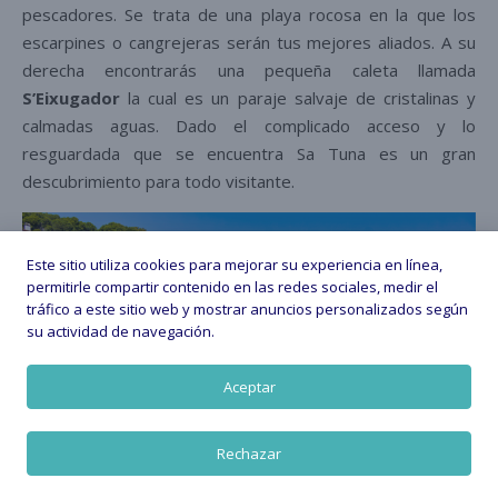
pescadores. Se trata de una playa rocosa en la que los
escarpines o cangrejeras serán tus mejores aliados. A su
derecha encontrarás una pequeña caleta llamada
S’Eixugador
la cual es un paraje salvaje de cristalinas y
calmadas aguas. Dado el complicado acceso y lo
resguardada que se encuentra Sa Tuna es un gran
descubrimiento para todo visitante.
Este sitio utiliza cookies para mejorar su experiencia en línea,
permitirle compartir contenido en las redes sociales, medir el
tráfico a este sitio web y mostrar anuncios personalizados según
su actividad de navegación.
Aceptar
Rechazar