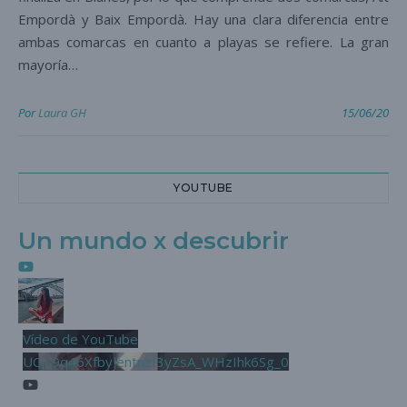
Empordà y Baix Empordà. Hay una clara diferencia entre
ambas comarcas en cuanto a playas se refiere. La gran
mayoría…
Por
Laura GH
15/06/20
YOUTUBE
Un mundo x descubrir
Vídeo de YouTube
UCjL9q46XfbyjentnzI3yZsA_WHzIhk6Sg_0