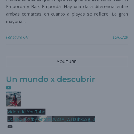
Empordà y Baix Empordà. Hay una clara diferencia entre
ambas comarcas en cuanto a playas se refiere. La gran
mayoría…
Por
Laura GH
15/06/20
YOUTUBE
Un mundo x descubrir
Vídeo de YouTube
UCjL9q46XfbyjentnzI3yZsA_WHzIhk6Sg_0