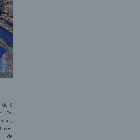
.
a de 8
es. De
 mar y
fluyen
do de