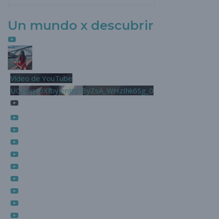
Un mundo x descubrir
Vídeo de YouTube
UCjL9q46XfbyjentnzI3yZsA_WHzIhk6Sg_0