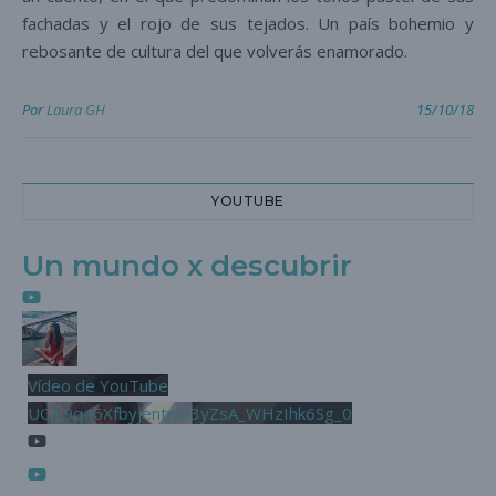
fachadas y el rojo de sus tejados. Un país bohemio y
rebosante de cultura del que volverás enamorado.
Por
Laura GH
15/10/18
YOUTUBE
Un mundo x descubrir
Vídeo de YouTube
UCjL9q46XfbyjentnzI3yZsA_WHzIhk6Sg_0