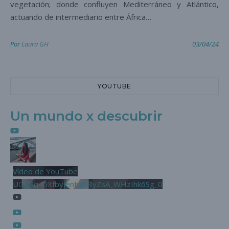
vegetación; donde confluyen Mediterráneo y Atlántico,
actuando de intermediario entre África…
Por
Laura GH
03/04/24
YOUTUBE
Un mundo x descubrir
Vídeo de YouTube
UCjL9q46XfbyjentnzI3yZsA_WHzIhk6Sg_0