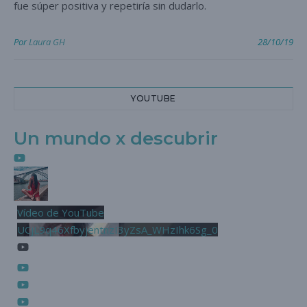
fue súper positiva y repetiría sin dudarlo.
Por
Laura GH
28/10/19
YOUTUBE
Un mundo x descubrir
Vídeo de YouTube
UCjL9q46XfbyjentnzI3yZsA_WHzIhk6Sg_0