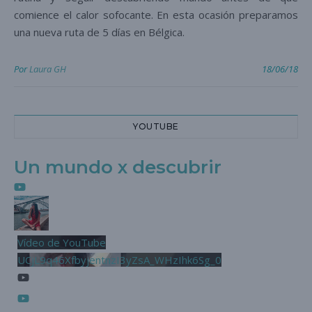
comience el calor sofocante. En esta ocasión preparamos
una nueva ruta de 5 días en Bélgica.
Por
Laura GH
18/06/18
YOUTUBE
Un mundo x descubrir
Vídeo de YouTube
UCjL9q46XfbyjentnzI3yZsA_WHzIhk6Sg_0