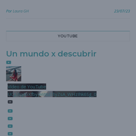
Por
Laura GH
23/07/23
YOUTUBE
Un mundo x descubrir
Vídeo de YouTube
UCjL9q46XfbyjentnzI3yZsA_WHzIhk6Sg_0