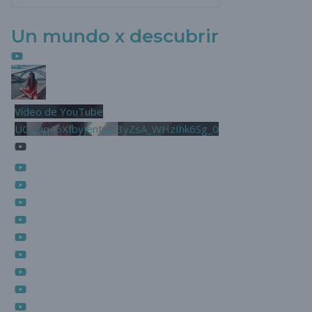
Un mundo x descubrir
Vídeo de YouTube
UCjL9q46XfbyjentnzI3yZsA_WHzIhk6Sg_0