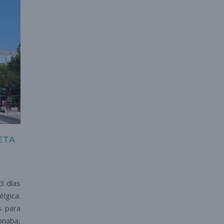
ETA
3 días
lgica.
s para
onaba,