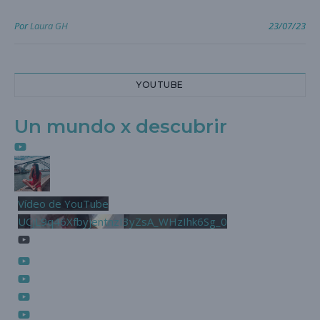
Por
Laura GH
23/07/23
YOUTUBE
Un mundo x descubrir
Vídeo de YouTube
UCjL9q46XfbyjentnzI3yZsA_WHzIhk6Sg_0