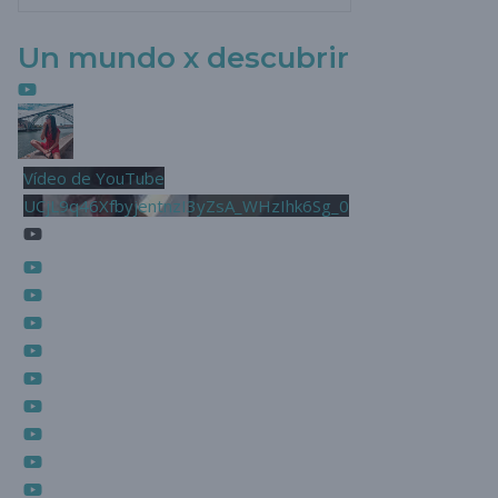
Un mundo x descubrir
Vídeo de YouTube
UCjL9q46XfbyjentnzI3yZsA_WHzIhk6Sg_0