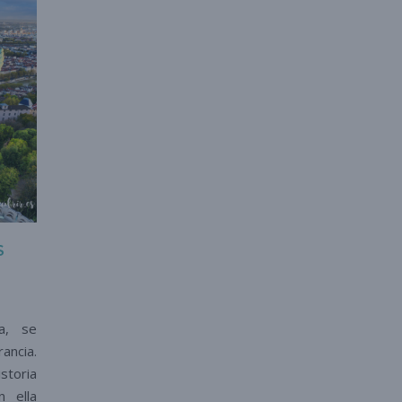
S
a, se
ancia.
storia
 ella