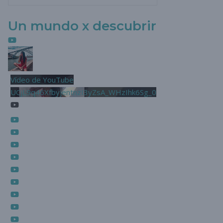
Un mundo x descubrir
Vídeo de YouTube
UCjL9q46XfbyjentnzI3yZsA_WHzIhk6Sg_0