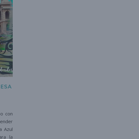
CESA
do con
render
a Azul
ara la