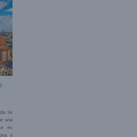
E
da. Se
ne una
rse es
tiva y