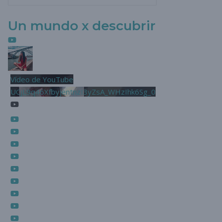
Un mundo x descubrir
Vídeo de YouTube
UCjL9q46XfbyjentnzI3yZsA_WHzIhk6Sg_0