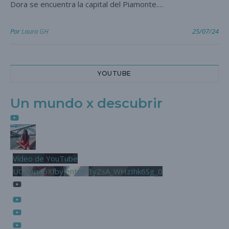
Dora se encuentra la capital del Piamonte.…
Por
Laura GH
25/07/24
YOUTUBE
Un mundo x descubrir
Vídeo de YouTube
UCjL9q46XfbyjentnzI3yZsA_WHzIhk6Sg_0