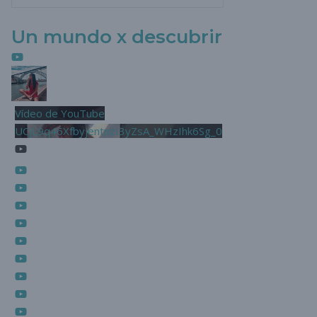
Un mundo x descubrir
Vídeo de YouTube
UCjL9q46XfbyjentnzI3yZsA_WHzIhk6Sg_0