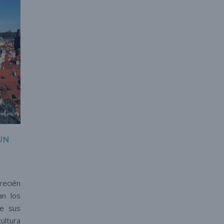
UN
recién
an los
de sus
ultura