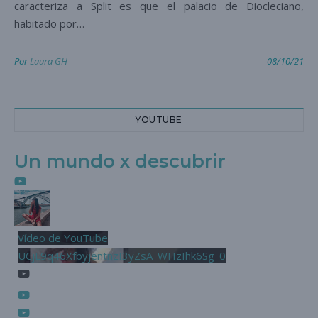
caracteriza a Split es que el palacio de Diocleciano,
habitado por…
Por
Laura GH
08/10/21
YOUTUBE
Un mundo x descubrir
Vídeo de YouTube
UCjL9q46XfbyjentnzI3yZsA_WHzIhk6Sg_0