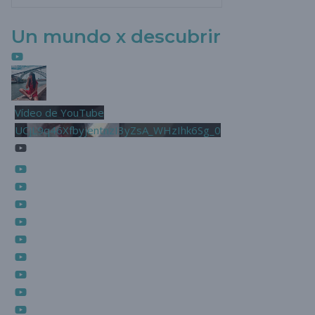
Un mundo x descubrir
Vídeo de YouTube
UCjL9q46XfbyjentnzI3yZsA_WHzIhk6Sg_0