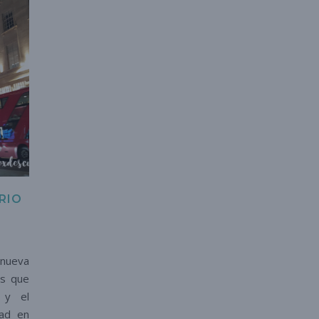
RIO
 nueva
os que
 y el
dad en