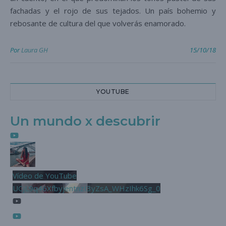
fachadas y el rojo de sus tejados. Un país bohemio y
rebosante de cultura del que volverás enamorado.
Por
Laura GH
15/10/18
YOUTUBE
Un mundo x descubrir
Vídeo de YouTube
UCjL9q46XfbyjentnzI3yZsA_WHzIhk6Sg_0