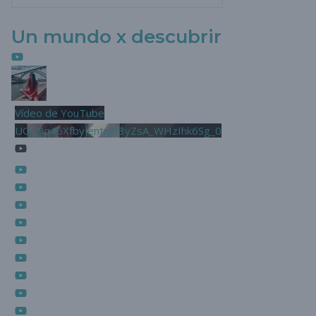
Un mundo x descubrir
Vídeo de YouTube
UCjL9q46XfbyjentnzI3yZsA_WHzIhk6Sg_0