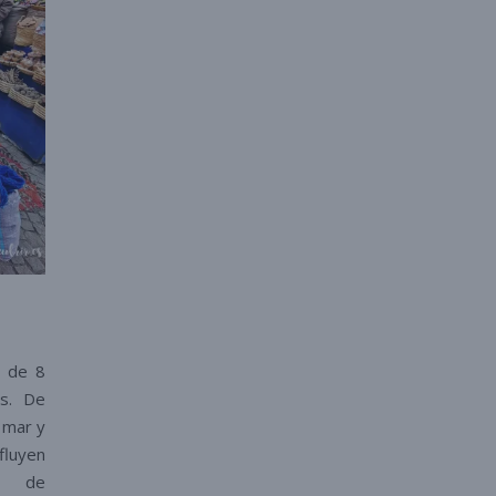
.
a de 8
es. De
 mar y
fluyen
do de