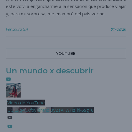
éste volví a engancharme a la sensación que produce viajar
y, para mi sorpresa, me enamoré del país vecino.
Por
Laura GH
01/09/20
YOUTUBE
Un mundo x descubrir
Vídeo de YouTube
UCjL9q46XfbyjentnzI3yZsA_WHzIhk6Sg_0