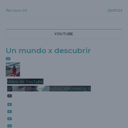
Por
Laura GH
23/07/23
YOUTUBE
Un mundo x descubrir
Vídeo de YouTube
UCjL9q46XfbyjentnzI3yZsA_WHzIhk6Sg_0