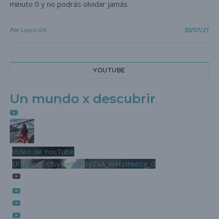
minuto 0 y no podrás olvidar jamás.
Por
Laura GH
30/07/21
YOUTUBE
Un mundo x descubrir
Vídeo de YouTube
UCjL9q46XfbyjentnzI3yZsA_WHzIhk6Sg_0