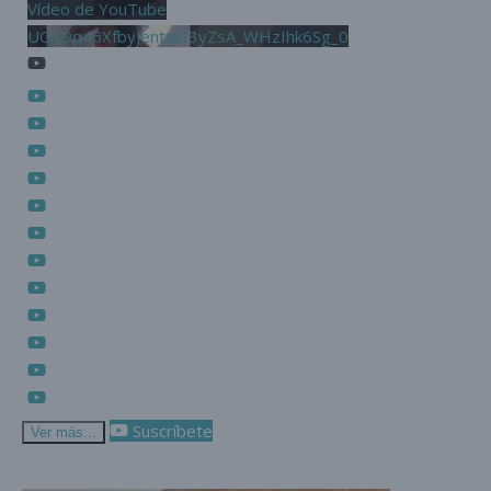
Vídeo de YouTube
UCjL9q46XfbyjentnzI3yZsA_WHzIhk6Sg_0
Suscríbete
Ver más...