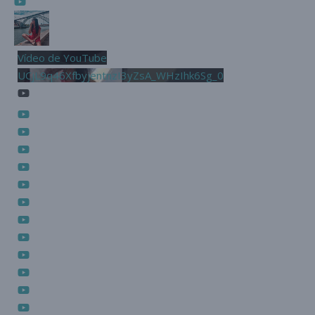
Vídeo de YouTube
UCjL9q46XfbyjentnzI3yZsA_WHzIhk6Sg_0