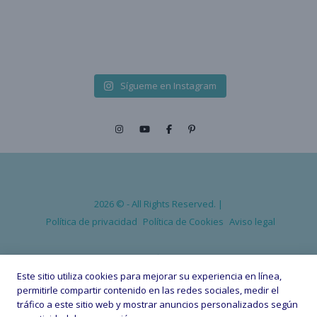
Sígueme en Instagram
2026 © - All Rights Reserved. |
Política de privacidad
Política de Cookies
Aviso legal
VOLVER ARRIBA
Este sitio utiliza cookies para mejorar su experiencia en línea,
permitirle compartir contenido en las redes sociales, medir el
tráfico a este sitio web y mostrar anuncios personalizados según