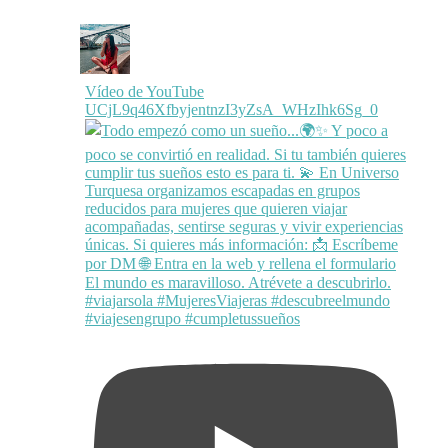
Vídeo de YouTube
UCjL9q46XfbyjentnzI3yZsA_WHzIhk6Sg_0