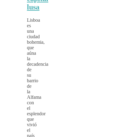
lusa
Lisboa
es
una
ciudad
bohemia,
que
aúna
la
decadencia
de
su
barrio
de
la
Alfama
con
el
esplendor
que
vivió
el
país