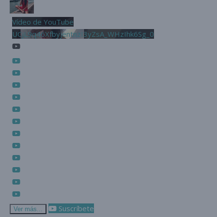
Vídeo de YouTube
UCjL9q46XfbyjentnzI3yZsA_WHzIhk6Sg_0
Suscríbete
Ver más...