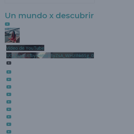
Un mundo x descubrir
Vídeo de YouTube
UCjL9q46XfbyjentnzI3yZsA_WHzIhk6Sg_0