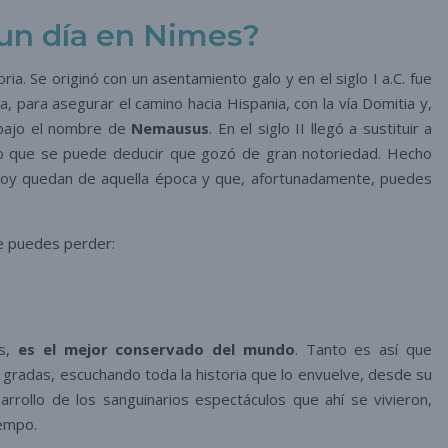
un día en Nimes?
a. Se originó con un asentamiento galo y en el siglo I a.C. fue
, para asegurar el camino hacia Hispania, con la vía Domitia y,
 bajo el nombre de
Nemausus
. En el siglo II llegó a sustituir a
 lo que se puede deducir que gozó de gran notoriedad. Hecho
 hoy quedan de aquella época y que, afortunadamente, puedes
te puedes perder:
es,
es el mejor conservado del mundo
. Tanto es así que
gradas, escuchando toda la historia que lo envuelve, desde su
sarrollo de los sanguinarios espectáculos que ahí se vivieron,
iempo.