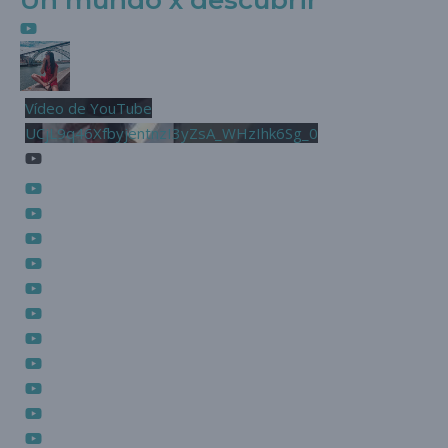
Un mundo x descubrir
Vídeo de YouTube
UCjL9q46XfbyjentnzI3yZsA_WHzIhk6Sg_0