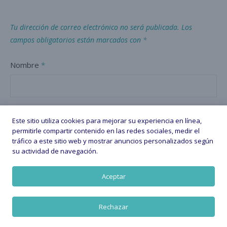
Tu dirección de correo electrónico no será publicada.
Los
campos obligatorios están marcados con
*
Nombre
*
Correo electrónico
*
Este sitio utiliza cookies para mejorar su experiencia en línea,
permitirle compartir contenido en las redes sociales, medir el
tráfico a este sitio web y mostrar anuncios personalizados según
su actividad de navegación.
Web
Aceptar
Rechazar
Guarda mi nombre, correo electrónico y web en este